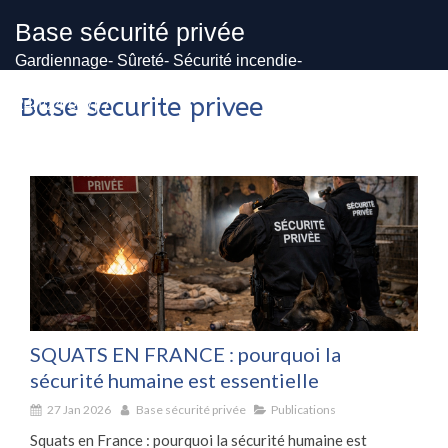
Base sécurité privée
Gardiennage- Sûreté- Sécurité incendie-
Vidéosurveillance
Base securite privee
24h/24 et 7j/7
SQUATS EN FRANCE : pourquoi la
sécurité humaine est essentielle
27 Jan 2026
Base sécurité privée
Publications
Squats en France : pourquoi la sécurité humaine est