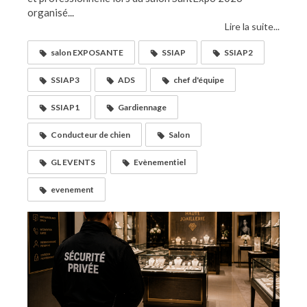
organisé...
Lire la suite...
salon EXPOSANTE
SSIAP
SSIAP2
SSIAP3
ADS
chef d'équipe
SSIAP1
Gardiennage
Conducteur de chien
Salon
GL EVENTS
Evènementiel
evenement