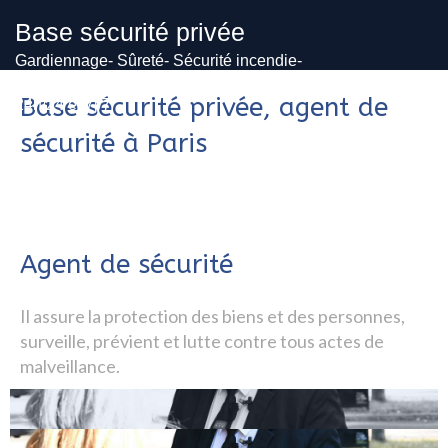
Base sécurité privée
Gardiennage- Sûreté- Sécurité incendie-
Vidéosurveillance
Base sécurité privée, agent de
24h/24 et 7j/7
sécurité à Paris
Agent de sécurité
Il assure la protection des biens et des personnes,
surveille, prévient et lutte contre tous actes de
malveillance.