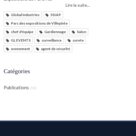
Lire la suite...
Global industries
SSIAP
Parc des expositions de Villepinte
chef d'équipe
Gardiennage
Salon
GL EVENTS
surveillance
surete
evenement
agent de sécurité
Catégories
Publications
(50)