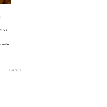
s
e nos
a suite...
1 article