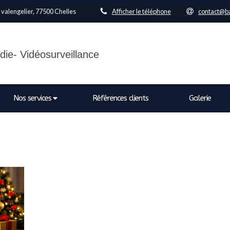
 valengelier, 77500 Chelles
Afficher le téléphone
contact@ba
die- Vidéosurveillance
Nos services
Références clients
Galerie