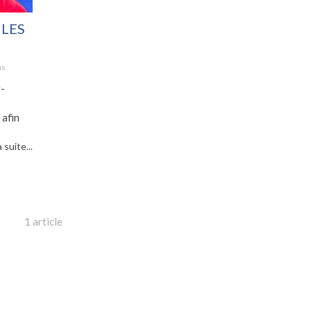
 LES
ns
y-
afin
a suite...
1 article