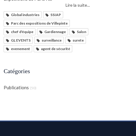
Lire la suite...
Global industries
SSIAP
Parc des expositions de Villepinte
chef d'équipe
Gardiennage
Salon
GL EVENTS
surveillance
surete
evenement
agent de sécurité
Catégories
Publications
(50)