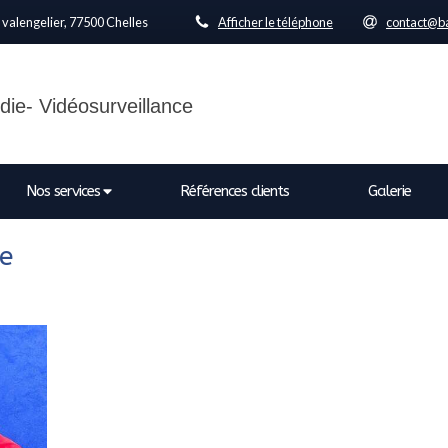
 valengelier, 77500 Chelles
Afficher le téléphone
contact@ba
die- Vidéosurveillance
Nos services
Références clients
Galerie
ce